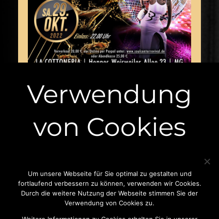
Verwendung
von Cookies
Copyright © 2025
SOUL CENTER REVIVAL PARTY
All Rights Reserved | Musicsong by
Theme Palace
Um unsere Webseite für Sie optimal zu gestalten und
Kontakt
fortlaufend verbessern zu können, verwenden wir Cookies.
Durch die weitere Nutzung der Webseite stimmen Sie der
Datenschutzerklärung
Verwendung von Cookies zu.